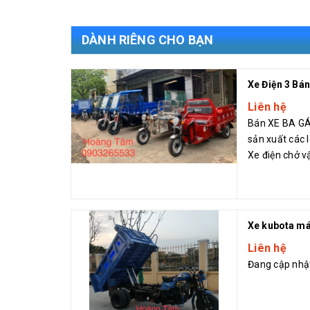
DÀNH RIÊNG CHO BẠN
Liên hệ
Bán XE BA G
sản xuất các l
Xe điện chở v
chở ván gỗ. 👉
Xe kubota má
Liên hệ
Đang cập nhậ