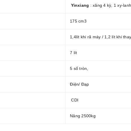
Yinxiang
: xăng 4 kỳ, 1 xy-lan
175 cm3
1,4lít khi rã máy / 1,2 lít khi tha
7 lít
5 số tròn,
Điện/ Đạp
CDI
Nâng 2500kg