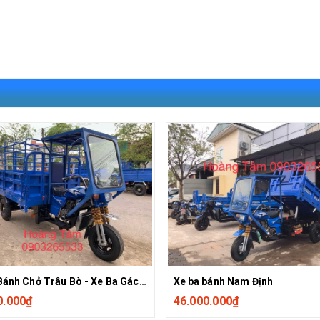
Xe Ba Bánh Chở Trâu Bò - Xe Ba Gác - Xe Lôi Hoàng Tâm Chất Lượng Cao 0903265533
Xe ba bánh Nam Định
0.000₫
46.000.000₫