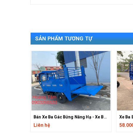
SẢN PHẨM TƯƠNG TỰ
Bán Xe Ba Gác Bửng Nâng Hạ - Xe Ba Gác T&T Fushida Hoàng Tâm
Liên hệ
58.00