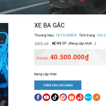
XE BA GÁC
Thương hiệu:
T&T FUSHIDA
Tình trạng:
Còn 
Đánh giá
Mã SP:
(Đang cập nhật...)
40.500.000₫
Giá bán:
Đang cập nhật
THÊM VÀO GIỎ HÀNG