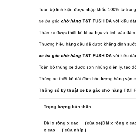
Toàn bộ linh kiện được nhập khẩu 100% từ trun
xe ba gác
chở hàng
T&T FUSHIDA
với kiểu dá
Thân xe được thiết kế khoa học và tinh xảo đảm 
Thương hiệu hàng đầu đã được khẳng định suốt t
xe ba gác chở hàng
T&T FUSHIDA
với kiểu dá
Toàn bộ thùng xe được sơn nhúng điện ly, tạo đ
Thùng xe thiết kế dài đảm bảo lượng hàng vận 
Thông số kỹ thuật xe ba gác chở hàng T&T
Trọng lượng bản thân
Dài x rộng x cao (của xe)
Dài x rộng x 
x cao ( của nhíp )