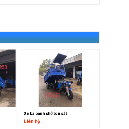
Xe ba bánh chở tôn sắt
Xe ba bánh 
Liên hệ
Liên hệ