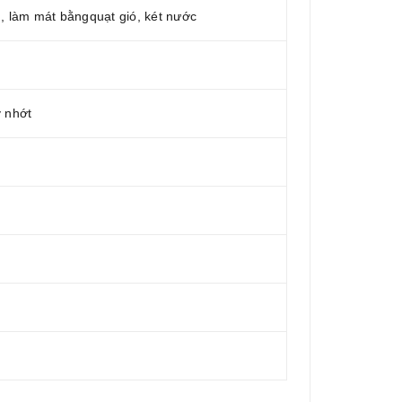
h, làm mát bằngquạt gió, két nước
y nhớt