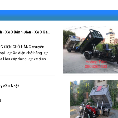
Xe Điện 3 Bánh - Xe 3 Bánh Điện - Xe 3 Gác Điên Chở Hàng Hoàng Tâm
ÁC ĐIỆN CHỞ HÀNG chuyên
oại : 👉 Xe điện chở hàng. 👉
ật Liệu xây dựng. 👉 xe điện
 Xe điện thu...
y dầu Nhật
t