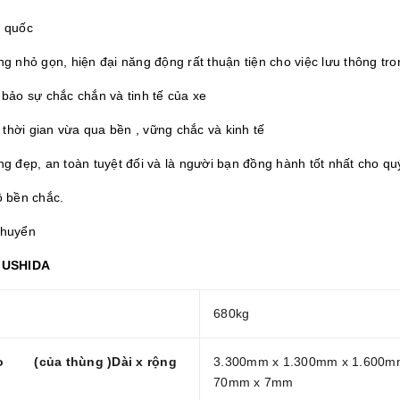
g quốc
ng nhỏ gọn, hiện đại năng động rất thuận tiện cho việc lưu thông tr
bảo sự chắc chắn và tinh tế của xe
hời gian vừa qua bền , vững chắc và kinh tế
ng đẹp, an toàn tuyệt đối và là người bạn đồng hành tốt nhất cho q
ộ bền chắc.
chuyển
 FUSHIDA
680kg
cao (của thùng )
Dài x rộng
3.300mm x 1.300mm x 1.600
70mm x 7mm