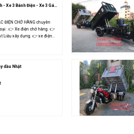
Xe Điện 3 Bánh - Xe 3 Bánh Điện - Xe 3 Gác Điên Chở Hàng Hoàng Tâm
ÁC ĐIỆN CHỞ HÀNG chuyên
oại : 👉 Xe điện chở hàng. 👉
ật Liệu xây dựng. 👉 xe điện
 Xe điện thu...
y dầu Nhật
t