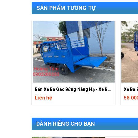
SẢN PHẨM TƯƠNG TỰ
Bán Xe Ba Gác Bửng Nâng Hạ - Xe Ba Gác T&T Fushida Hoàng Tâm
Liên hệ
58.00
DÀNH RIÊNG CHO BẠN