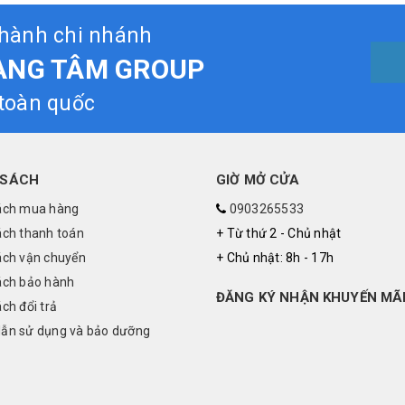
thành chi nhánh
ÀNG TÂM GROUP
 toàn quốc
 SÁCH
GIỜ MỞ CỬA
ách mua hàng
0903265533
ách thanh toán
+ Từ thứ 2 - Chủ nhật
ách vận chuyển
+ Chủ nhật: 8h - 17h
ách bảo hành
ĐĂNG KÝ NHẬN KHUYẾN MÃ
ch đổi trả
ẫn sử dụng và bảo dưỡng