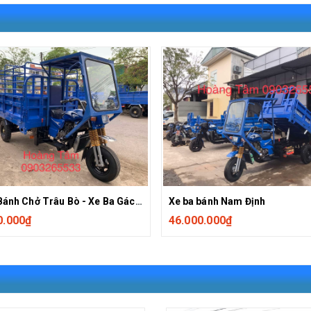
Xe Ba Bánh Chở Trâu Bò - Xe Ba Gác - Xe Lôi Hoàng Tâm Chất Lượng Cao 0903265533
Xe ba bánh Nam Định
0.000₫
46.000.000₫