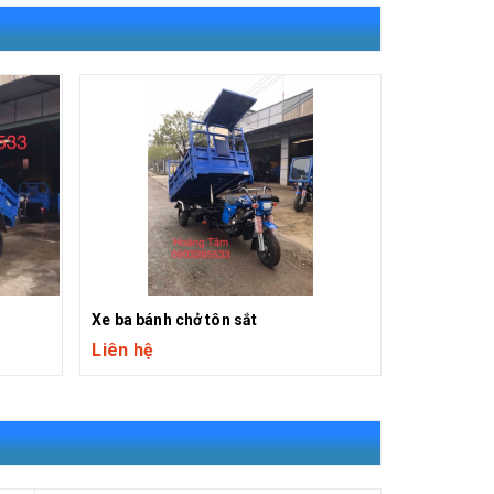
Xe ba bánh chở tôn sắt
Xe ba bánh 
Liên hệ
Liên hệ