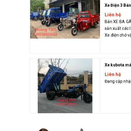
Liên hệ
Bán XE BA G
sản xuất các l
Xe điện chở v
chở ván gỗ. 👉
Xe kubota má
Liên hệ
Đang cập nhậ