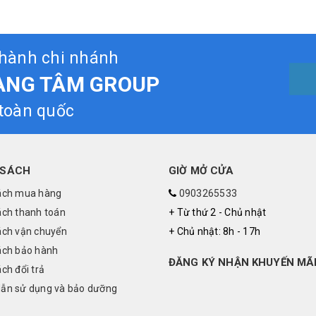
thành chi nhánh
ÀNG TÂM GROUP
 toàn quốc
 SÁCH
GIỜ MỞ CỬA
ách mua hàng
0903265533
ách thanh toán
+ Từ thứ 2 - Chủ nhật
ách vận chuyển
+ Chủ nhật: 8h - 17h
ách bảo hành
ĐĂNG KÝ NHẬN KHUYẾN MÃ
ch đổi trả
ẫn sử dụng và bảo dưỡng