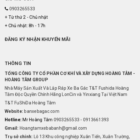
0903265533
+ Từ thứ 2 - Chủ nhật
+ Chủ nhật: 8h - 17h
ĐĂNG KÝ NHẬN KHUYẾN MÃI
THÔNG TIN
TỔNG CÔNG TY CỔ PHẦN CƠ KHÍ VÀ XÂY DỰNG HOÀNG TÂM -
HOÀNG TÂM GROUP
Nhà Máy Sản Xuất Và Lắp Ráp Xe Ba Gác T&T Fushida Hoàng
Tâm Độc Quyền Chính Hãng LonCin và Yinxiang Tại Việt Nam
T&T FuShiDa Hoàng Tâm
Website:
banxebagac.com
Hotline:
Mr Hoàng Tâm
0903265533
-
0913661393
Gmail:
Hoangtamxebabanh@gmail.com
Trụ sở chính:
Lô 13 Khu công nghiệp Xuân Tiến, Xuân Trường,