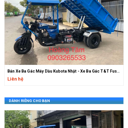
Bán Xe Ba Gác Máy Dầu Kubota Nhật - Xe Ba Gác T&T Fushida Hoàng Tâm
Liên hệ
DÀNH RIÊNG CHO BẠN