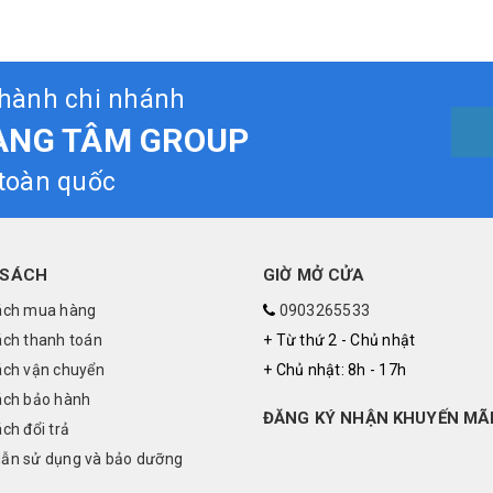
thành chi nhánh
ÀNG TÂM GROUP
 toàn quốc
 SÁCH
GIỜ MỞ CỬA
ách mua hàng
0903265533
ách thanh toán
+ Từ thứ 2 - Chủ nhật
ách vận chuyển
+ Chủ nhật: 8h - 17h
ách bảo hành
ĐĂNG KÝ NHẬN KHUYẾN MÃ
ch đổi trả
ẫn sử dụng và bảo dưỡng