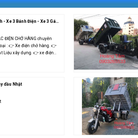
Xe Điện 3 Bánh - Xe 3 Bánh Điện - Xe 3 Gác Điên Chở Hàng Hoàng Tâm
ÁC ĐIỆN CHỞ HÀNG chuyên
oại : 👉 Xe điện chở hàng. 👉
ật Liệu xây dựng. 👉 xe điện
 Xe điện thu...
y dầu Nhật
t