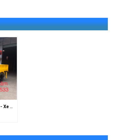
Xe Cẩu Máy Dầu Kubota V1505 - Xe Cẩu - Xe Ba Bánh Gắn Cẩu - Xe Ba Gác Gắn Cẩu Hoàng Tâm 0903265533