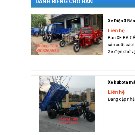
DÀNH RIÊNG CHO BẠN
Liên hệ
Bán XE BA G
sản xuất các l
Xe điện chở v
chở ván gỗ. 👉
Xe kubota má
Liên hệ
Đang cập nhậ