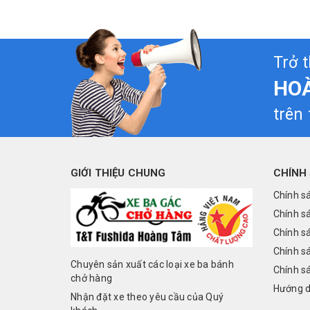
Trở 
HO
trên
GIỚI THIỆU CHUNG
CHÍNH
Chính s
Chính s
Chính s
Chính s
Chuyên sản xuất các loại xe ba bánh
Chính sá
chở hàng
Hướng d
Nhận đặt xe theo yêu cầu của Quý