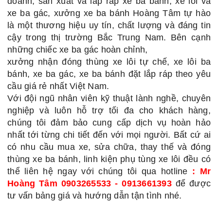
doanh, sản xuất và lắp ráp xe ba bánh, xe lôi và
xe ba gác, xưởng xe ba bánh Hoàng Tâm tự hào
là một thương hiệu uy tín, chất lượng và đáng tin
cậy trong thị trường Bắc Trung Nam. Bên cạnh
những chiếc xe ba gác hoàn chỉnh,
xưởng nhận đóng thùng xe lôi tự chế, xe lôi ba
bánh, xe ba gác, xe ba bánh đặt lắp ráp theo yêu
cầu giá rẻ nhất Việt
Nam
.
Với đội ngũ nhân viên kỹ thuật lành nghề, chuyên
nghiệp và luôn hỗ trợ tối đa cho khách hàng,
chúng tôi đảm bảo cung cấp dịch vụ hoàn hảo
nhất tới từng chi tiết đến với mọi người. Bất cứ ai
có nhu cầu mua xe, sửa chữa, thay thế và đóng
thùng xe ba bánh, linh kiện phụ tùng xe lôi đều có
thể liên hệ ngay với chúng tôi qua hotline
: Mr
Hoàng Tâm 0903265533 - 0913661393
để được
tư vấn bảng giá và hướng dẫn tận tình nhé.