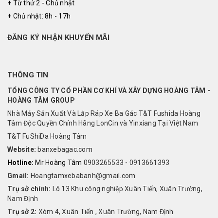
+ Từ thứ 2 - Chủ nhật
+ Chủ nhật: 8h - 17h
ĐĂNG KÝ NHẬN KHUYẾN MÃI
THÔNG TIN
TỔNG CÔNG TY CỔ PHẦN CƠ KHÍ VÀ XÂY DỰNG HOÀNG TÂM -
HOÀNG TÂM GROUP
Nhà Máy Sản Xuất Và Lắp Ráp Xe Ba Gác T&T Fushida Hoàng
Tâm Độc Quyền Chính Hãng LonCin và Yinxiang Tại Việt Nam
T&T FuShiDa Hoàng Tâm
Website:
banxebagac.com
Hotline:
Mr Hoàng Tâm
0903265533
-
0913661393
Gmail:
Hoangtamxebabanh@gmail.com
Trụ sở chính:
Lô 13 Khu công nghiệp Xuân Tiến, Xuân Trường,
Nam Định
Trụ sở 2:
Xóm 4, Xuân Tiến , Xuân Trường, Nam Định