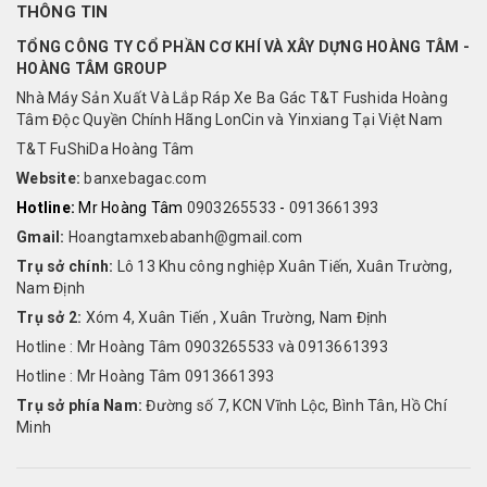
THÔNG TIN
TỔNG CÔNG TY CỔ PHẦN CƠ KHÍ VÀ XÂY DỰNG HOÀNG TÂM -
HOÀNG TÂM GROUP
Nhà Máy Sản Xuất Và Lắp Ráp Xe Ba Gác T&T Fushida Hoàng
Tâm Độc Quyền Chính Hãng LonCin và Yinxiang Tại Việt Nam
T&T FuShiDa Hoàng Tâm
Website:
banxebagac.com
Hotline:
Mr Hoàng Tâm
0903265533
-
0913661393
Gmail:
Hoangtamxebabanh@gmail.com
Trụ sở chính:
Lô 13 Khu công nghiệp Xuân Tiến, Xuân Trường,
Nam Định
Trụ sở 2:
Xóm 4, Xuân Tiến , Xuân Trường, Nam Định
Hotline : Mr Hoàng Tâm 0903265533 và 0913661393
Hotline : Mr Hoàng Tâm 0913661393
Trụ sở phía Nam:
Đường số 7, KCN Vĩnh Lộc, Bình Tân, Hồ Chí
Minh