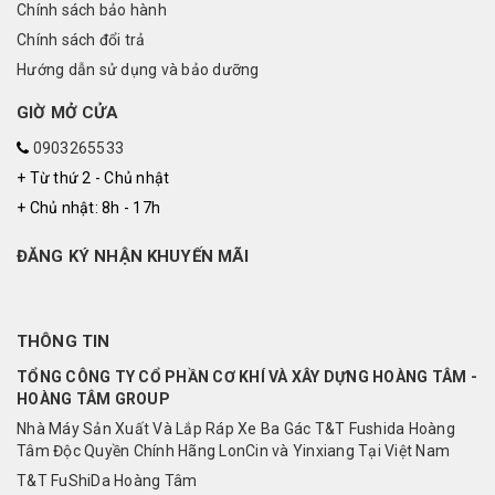
Chính sách bảo hành
Chính sách đổi trả
Hướng dẫn sử dụng và bảo dưỡng
GIỜ MỞ CỬA
0903265533
+ Từ thứ 2 - Chủ nhật
+ Chủ nhật: 8h - 17h
ĐĂNG KÝ NHẬN KHUYẾN MÃI
THÔNG TIN
TỔNG CÔNG TY CỔ PHẦN CƠ KHÍ VÀ XÂY DỰNG HOÀNG TÂM -
HOÀNG TÂM GROUP
Nhà Máy Sản Xuất Và Lắp Ráp Xe Ba Gác T&T Fushida Hoàng
Tâm Độc Quyền Chính Hãng LonCin và Yinxiang Tại Việt Nam
T&T FuShiDa Hoàng Tâm