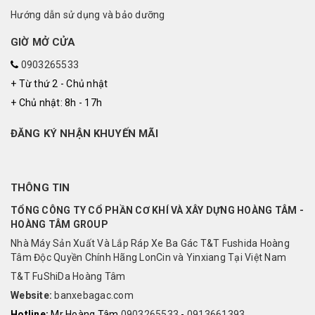
Hướng dẫn sử dụng và bảo dưỡng
GIỜ MỞ CỬA
0903265533
+ Từ thứ 2 - Chủ nhật
+ Chủ nhật: 8h - 17h
ĐĂNG KÝ NHẬN KHUYẾN MÃI
THÔNG TIN
TỔNG CÔNG TY CỔ PHẦN CƠ KHÍ VÀ XÂY DỰNG HOÀNG TÂM -
HOÀNG TÂM GROUP
Nhà Máy Sản Xuất Và Lắp Ráp Xe Ba Gác T&T Fushida Hoàng
Tâm Độc Quyền Chính Hãng LonCin và Yinxiang Tại Việt Nam
T&T FuShiDa Hoàng Tâm
Website:
banxebagac.com
Hotline:
Mr Hoàng Tâm
0903265533
-
0913661393