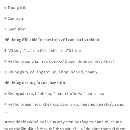
+ Thùng trộn
+ Cầu trộn;
+ Cánh trộn
Hệ thống điều khiển máy trộn với các cấu tạo chính
+
Vô lăng lái và cần điều khiển tốc độ trộn;
+ Hệ thống ga, phanh và động cơ Diesel (động cơ nhập khẩu);
+ Khung gầm, vô lăng trợ lực, li hợp, hộp số, phanh,…
Hệ thống di chuyển của máy trộn
+ Khung gầm xe, bánh lốp, 2 bánh trước và 4 bánh sau;
+ Hệ thống giảm sóc, ghế ngồi, đệm lò xo, mái che, đèn chiếu sáng,
….
Trong đó thì các bộ phận của máy trộn bê tông tự hành thì chúng
ta có thể lắp đặt và thay thế theo yêu cầu. Ví dụ như: trang bị thêm