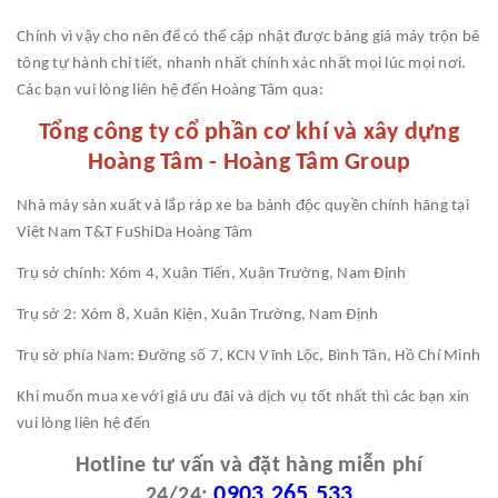
Chính vì vậy cho nên để có thể cập nhật được bảng giá máy trộn bê
tông tự hành chi tiết, nhanh nhất chính xác nhất mọi lúc mọi nơi.
Các bạn vui lòng liên hệ đến Hoàng Tâm qua:
Tổng công ty cổ phần cơ khí và xây dựng
Hoàng Tâm - Hoàng Tâm Group
Nhà máy sản xuất và lắp ráp xe ba bánh độc quyền chính hãng tại
Việt Nam T&T FuShiDa Hoàng Tâm
Trụ sở chính: Xóm 4, Xuân Tiến, Xuân Trường, Nam Định
Trụ sở 2: Xóm 8, Xuân Kiện, Xuân Trường, Nam Định
Trụ sở phía Nam: Đường số 7, KCN Vĩnh Lộc, Bình Tân, Hồ Chí Minh
Khi muốn mua xe với giá ưu đãi và dịch vụ tốt nhất thì các bạn xin
vui lòng liên hệ đến
Hotline tư vấn và đặt hàng miễn phí
0903.265.533
24/24: