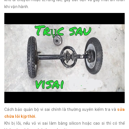
khi vận hành.
Cách bảo quản bộ vi sai chính là thường xuyên kiểm tra và
sửa
chữa lỗi kịp thời.
Khi bị lỗi, nếu vỏ vi sai làm bằng silicon hoặc cao si thì có thể