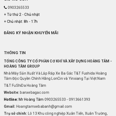
0903265533
+ Từ thứ 2 - Chủ nhật
+ Chủ nhật: 8h - 17h
ĐĂNG KÝ NHẬN KHUYẾN MÃI
THÔNG TIN
TỔNG CÔNG TY CỔ PHẦN CƠ KHÍ VÀ XÂY DỰNG HOÀNG TÂM -
HOÀNG TÂM GROUP
Nhà Máy Sản Xuất Và Lắp Ráp Xe Ba Gác T&T Fushida Hoàng
Tâm Độc Quyền Chính Hãng LonCin và Yinxiang Tại Việt Nam
T&T FuShiDa Hoàng Tâm
Website:
banxebagac.com
Hotline:
Mr Hoàng Tâm
0903265533
-
0913661393
Gmail:
Hoangtamxebabanh@gmail.com
Trụ sở chính:
Lô 13 Khu công nghiệp Xuân Tiến, Xuân Trường,