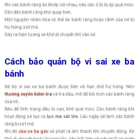
Khi các bánh răng ăn khớp với nhau, nếu các ổ bi bị ép quá mức.
Dẫn đến bánh răng khó quay hơn.
Một nguyên nhân nữa có thể do bánh răng hoặc rãnh của nó bị
hư hỏng, sứt mẻ.
Gây ra hiện tượng xe khó di chuyển khi vào số.
Cách bảo quản bộ vi sai xe ba
bánh
Để bộ vi sai xe ba bánh được bền và hạn chế hư hỏng. Nên
thường xuyên kiểm tra
và tra dầu, mỡ để bôi trơn các bánh răng
của nó.
Nếu để tình trạng dầu bị cạn, khô quá mức. Các bánh răng khi
hoạt động sẽ tạo ra
lực ma sát lớn
. Lâu ngày sẽ làm các bánh
răng bị sứt mẻ.
Khi đó
cầu xe ba gác
sẽ phát ra âm thanh khi chuyển động. Xe
khó di chuyển hoặc bị rung lắc, gây bất tiện và gây mất an toàn